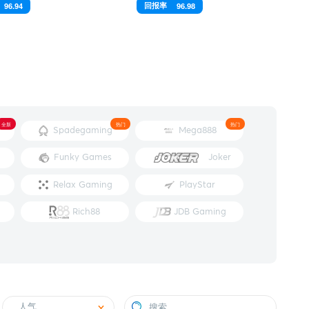
回报率
96.94
96.98
全新
热门
热门
Spadegaming
Mega888
Funky Games
Joker
Relax Gaming
PlayStar
Rich88
JDB Gaming
人气