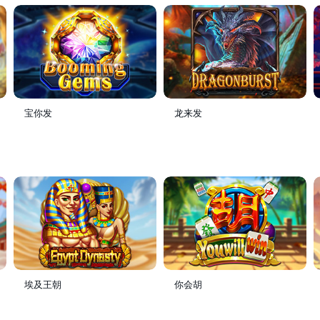
宝你发
龙来发
埃及王朝
你会胡