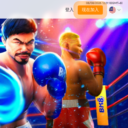
08/08/2026 12:21:15
(
GMT+8
)
登入
现在加入