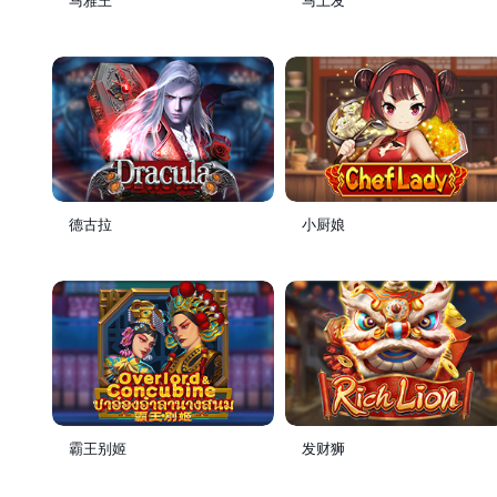
马雅王
马上发
德古拉
小厨娘
霸王别姬
发财狮