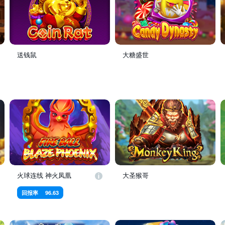
送钱鼠
大糖盛世
火球连线 神火凤凰
大圣猴哥
回报率
96.63