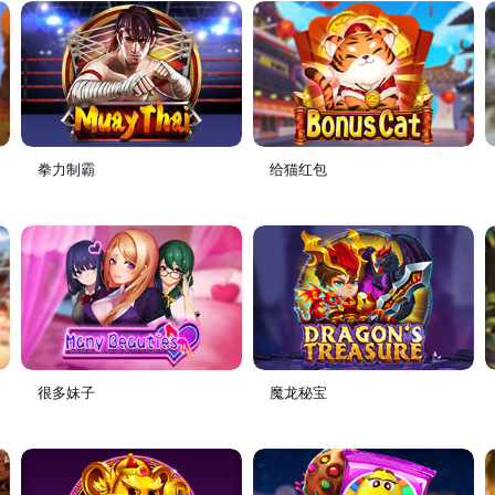
拳力制霸
给猫红包
很多妹子
魔龙秘宝