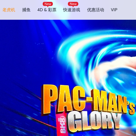
老虎机
捕鱼
4D & 彩票
快速游戏
优惠活动
VIP