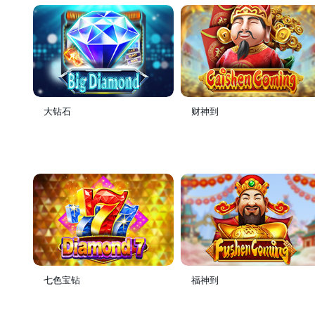
大钻石
财神到
七色宝钻
福神到