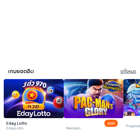
เกมยอดฮิต
ดูทั้งหมด
ฮอต
Eday Lotto
Pragmat
EdayLotto
Nextspin