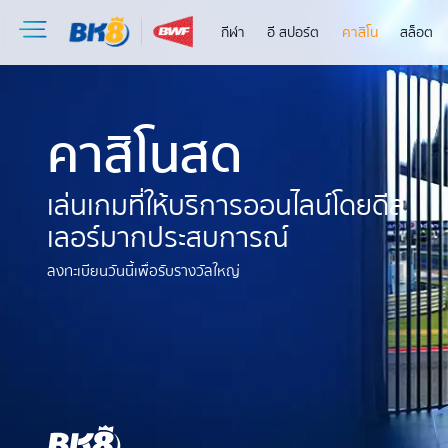
กีฬา
อี สปอร์ต
คาสิโน
สล็อต
คาสิโนสด
เล่นเกมที่ให้บริการออนไลน์โดยดีล
เลอร์มากประสบการณ์
ลงทะเบียนวันนี้เพื่อรับรางวัลใหญ่