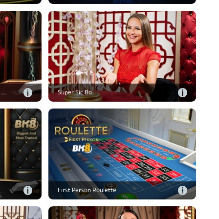
Super Sic Bo
First Person Roulette