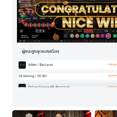
Dream Gaming E8 /Baccarat
b*ok*
SA Gaming / Baccarat
k*i*e*
Evolution Gaming / Roulette
j*y**
Evolution Gaming / Baccarat
s*ns*
ผู้ชนะสูงสุดของเดือน
Allbet / Baccarat
**a*e
SA Gaming / SIC BO
*a**l
Dream Gaming E8 /Baccarat
n**mi
Evolution Gaming / Roulette
m**tn
Allbet / Baccarat
j*r*s*
EBET / Baccarat
j*l**y