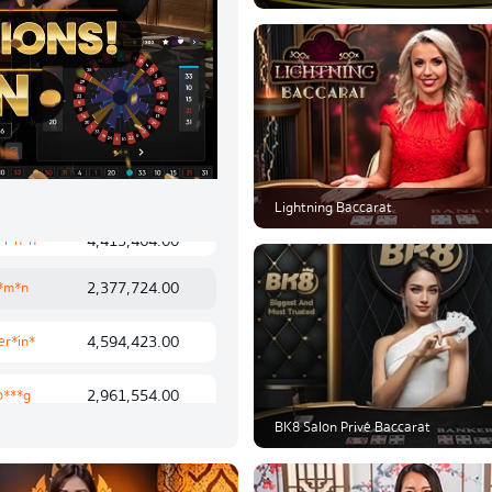
6,827,052.00
e*8*
2,352,402.00
*h*i*8*
5,591,829.00
a*o*
4,413,464.00
*l*n*h
Lightning Baccarat
2,377,724.00
*m*n
4,594,423.00
er*in*
2,961,554.00
o***g
4,454,180.00
e**3
BK8 Salon Privé Baccarat
7,686,824.00
*