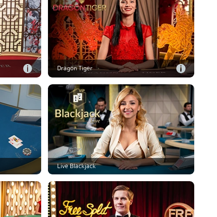
Dragon Tiger
Live Blackjack