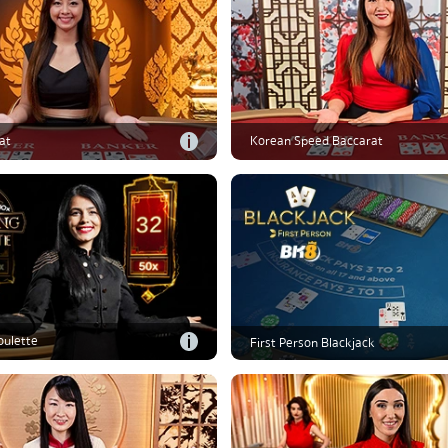
2,154,058.00
*6*
2,120,433.00
**r**3
1,617,771.00
k
at
Korean Speed Baccarat
7,415,453.00
b**l**n**
3,632,516.00
i*a6
1,624,937.00
**0**
5,612,391.00
s*n**k
8,012,570.00
s*r*w**4*
oulette
First Person Blackjack
8,483,786.00
7*4*
8,391,210.00
*n*e*