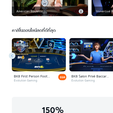
EBET / Baccarat
**s*l*
American Roulette
Immersive 
Evolution Gaming / Baccarat
*a*n*
คาสิโนออนไลน์สดที่ดีที่สุด
SA Gaming / Dragon Tiger
j*a*i*
SA Gaming / Baccarat
p*p**
AE Casino / Baccarat
p*p*e
Dream Gaming E8 /Baccarat
p*i*m
BK8 Salon Privé Baccarat 2
BK8 Baccarat 1
ฮอต
ฮอต
Evolution Gaming
PPLiveCasino
SA Gaming / Dragon Tiger
b*po*
SA Gaming / Dragon Tiger
*d*s*
Evolution Gaming / Baccarat
z*n**
150%