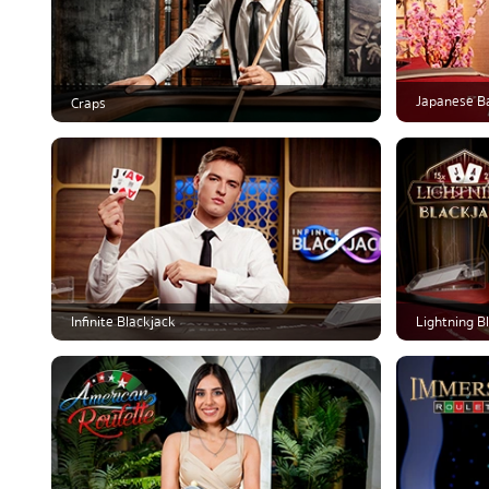
Evolution Gaming / Baccarat
s*it*y
EBET / Baccarat
r*d*o
Japanese B
Craps
SA Gaming / SIC BO
*p*c*
Allbet / Baccarat
*e*n*
SA Gaming / SIC BO
b*o*e
Evolution Gaming / Baccarat
***u*
Infinite Blackjack
Lightning B
Dream Gaming E8 /Baccarat
*a*s*
SA Gaming / Dragon Tiger
v*n**
Dream Gaming E8 /Baccarat
*o*e*
Allbet / Baccarat
*g**a