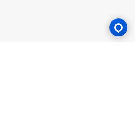
ใบอนุญาตเกม
BK8 ดำเนินการโดยบริษัท Mettlemind Tech Ltd. หมายเลขจดทะเบียน
15779 ที่อยู่จดทะเบียน: ฮัมชาโก, เมืองมูตซามูดู, เกาะอองฌวน , สหภาพคอ
โมโรส BK8ได้รับใบอนุญาตและอยู่ภายใต้การกำกับดูแลโดยรัฐบาลเกาะอองฌ
วน สหภาพคอโมโรส ภายใต้ใบอนุญาตเลขที่ ALSI-202504032-FI2 BK8
ปฏิบัติตามข้อกำหนดและกฎระเบียบทางกฎหมายอย่างเคร่งครัด และได้รับ