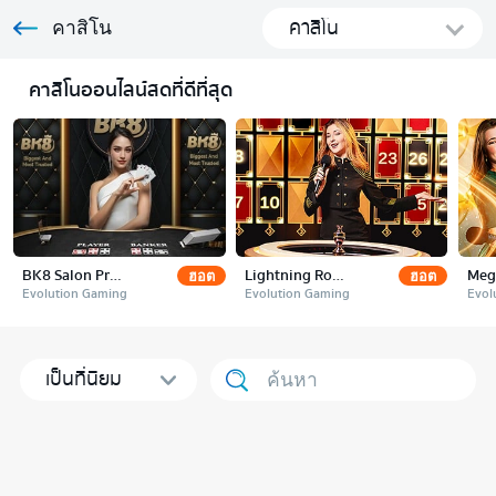
คาสิโน
คาสิโน
คาสิโนออนไลน์สดที่ดีที่สุด
BK8 Salon Prive Baccarat
Lightning Roulette
Meg
ฮอต
ฮอต
Evolution Gaming
Evolution Gaming
Evol
เป็นที่นิยม