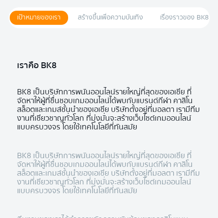
เป้าหมายของเรา
สร้างขึ้นเพื่อความบันเทิง
เรื่องราวของ BK8
เราคือ BK8
BK8 เป็นบริษัทการพนันออนไลน์รายใหญ่ที่สุดของเอเชีย ที่
จัดหาให้ผู้ที่ชื่นชอบเกมออนไลน์ได้พบกับแบรนด์กีฬา คาสิโน
สล็อตและเกมส์ชั้นนำของเอเชีย บริษัทตั้งอยู่ที่มอลตา เรามีทีม
งานที่เชียวชาญทั่วโลก ที่มุ่งมั่นจะสร้างเว็บไซต์เกมออนไลน์
แบบครบวงจร โดยใช้เทคโนโลยีที่ทันสมัย
BK8 เป็นบริษัทการพนันออนไลน์รายใหญ่ที่สุดของเอเชีย ที่
จัดหาให้ผู้ที่ชื่นชอบเกมออนไลน์ได้พบกับแบรนด์กีฬา คาสิโน
สล็อตและเกมส์ชั้นนำของเอเชีย บริษัทตั้งอยู่ที่มอลตา เรามีทีม
งานที่เชียวชาญทั่วโลก ที่มุ่งมั่นจะสร้างเว็บไซต์เกมออนไลน์
แบบครบวงจร โดยใช้เทคโนโลยีที่ทันสมัย