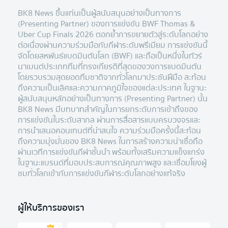
BK8 News ขึ้นแท่นเป็นผู้สนับสนุนอย่างเป็นทางการ
(Presenting Partner) ของการแข่งขัน BWF Thomas &
Uber Cup Finals 2026 ตอกย้ำการขยายตัวสู่ระดับโลกอย่าง
ต่อเนื่องผ่านความร่วมมือกับกีฬาระดับพรีเมียม การแข่งขันนี้
จัดโดยสหพันธ์แบดมินตันโลก (BWF) และถือเป็นหนึ่งในทัวร์
นาเมนต์ประเภททีมที่ทรงเกียรติที่สุดของวงการแบดมินตัน
โดยรวบรวมสุดยอดทีมชาติจากทั่วโลกมาประชันฝีมือ สะท้อน
ถึงความเป็นเลิศและความภาคภูมิใจของแต่ละประเทศ ในฐานะ
ผู้สนับสนุนหลักอย่างเป็นทางการ (Presenting Partner) นั้น
BK8 News มีบทบาทสำคัญในการยกระดับการเข้าถึงของ
การแข่งขันในระดับสากล ผ่านการสื่อสารแบบครบวงจรและ
การนำเสนอคอนเทนต์ที่น่าสนใจ ความร่วมมือครั้งนี้สะท้อน
ถึงความมุ่งมั่นของ BK8 News ในการสร้างความน่าเชื่อถือ
ผ่านเวทีการแข่งขันกีฬาชั้นนำ พร้อมทั้งเสริมความแข็งแกร่ง
ในฐานะแบรนด์ที่มอบประสบการณ์คุณภาพสูง และเชื่อมโยงผู้
ชมทั่วโลกเข้ากับการแข่งขันกีฬาระดับโลกอย่างแท้จริง
ผู้ให้บริการของเรา