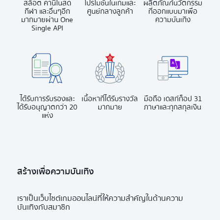
สล็อต คานิโนสด
โปรโมชั่นในเกมและ
ผลิตภัณฑ์นวัตกรรม
กีฬา และอื่นๆอีก
ศูนย์กลางลูกค้า
ที่ออกแบบมาเพื่อ
มากมายผ่าน One
ความบันเทิง
Single API
ได้รับการรับรองและ
เนื้อหาที่ได้รับรางวัล
มือถือ เดสก์ท็อป 31
ได้รับอนุญาตกว่า 20
มากมาย
ภาษาและทุกสกุลเงิน
แห่ง
สร้างเพื่อความบันเทิง
เราเป็นเว็บไซต์เกมออนไลน์ที่ให้ความสำคัญในด้านความ
บันเทิงกับสมาชิก