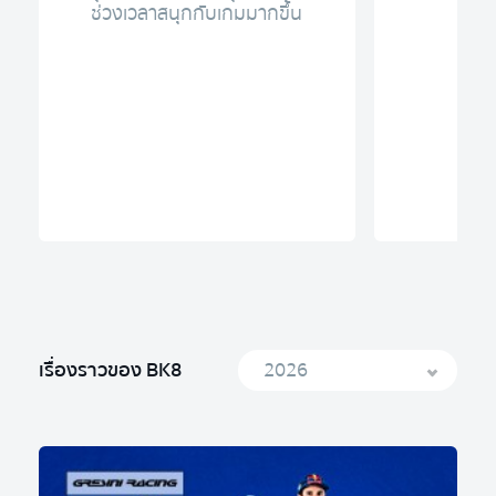
ช่วงเวลาสนุกกับเกมมากขึ้น
เรื่องราวของ BK8
2026