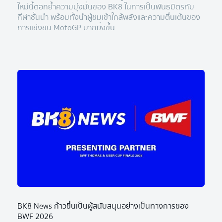
ใหม่นี้ตอกย้ำความมุ่งมั่นของ BK8 ในการเป็นพันธมิตรกับ
กีฬาชั้นนำ พร้อมทั้งนำผู้ชมเข้าใกล้พลังและความตื่นเต้นของ
การแข่งขัน MotoGP มากยิ่งขึ้น
BK8 News ก้าวขึ้นเป็นผู้สนับสนุนอย่างเป็นทางการของ
BWF 2026