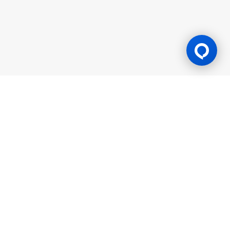
Lesen Permainan
BK8 diuruskan oleh Mettlemind Tech Ltd., nombor pendaftaran:
15779, dengan alamat berdaftar di Hamchako, Mutsamudu,
Pulau Autonomi Anjouan, Kesatuan Comoros. BK8 berlesen dan
dikawal selia oleh Kerajaan Pulau Autonomi Anjouan, Kesatuan