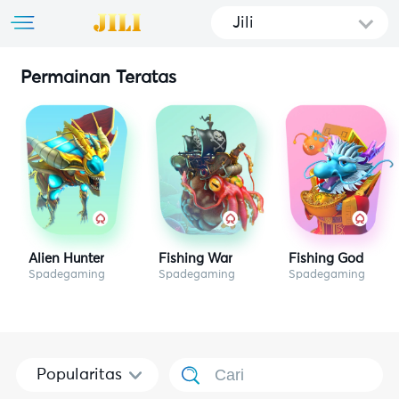
Jili
Permainan Teratas
Alien Hunter
Fishing War
Fishing God
Spadegaming
Spadegaming
Spadegaming
Popularitas