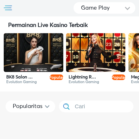
Game Play
Permainan Live Kasino Terbaik
Popular
Popular
BK8 Salon Prive Baccarat
Lightning Roulette
Meg
Evolution Gaming
Evolution Gaming
Evol
Popularitas